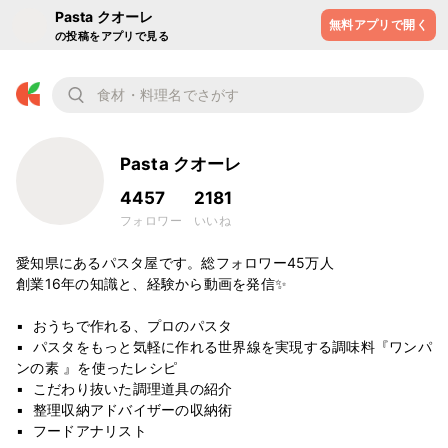
Pasta クオーレ
無料アプリで開く
の投稿をアプリで見る
Pasta クオーレ
4457
2181
フォロワー
いいね
愛知県にあるパスタ屋です。総フォロワー45万人

創業16年の知識と、経験から動画を発信✨

▪︎  おうちで作れる、プロのパスタ

▪︎  パスタをもっと気軽に作れる世界線を実現する調味料『ワンパ
ンの素 』を使ったレシピ

▪︎  こだわり抜いた調理道具の紹介

▪︎  整理収納アドバイザーの収納術

▪︎  フードアナリスト