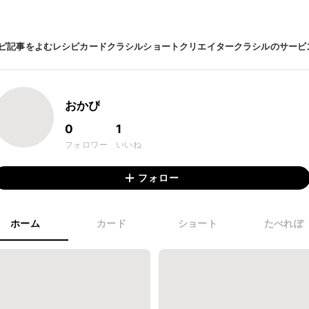
ピ
記事をよむ
レシピカード
クラシルショート
クリエイター
クラシルのサービ
おかぴ
0
1
フォロワー
いいね
フォロー
ホーム
カード
ショート
たべれぽ