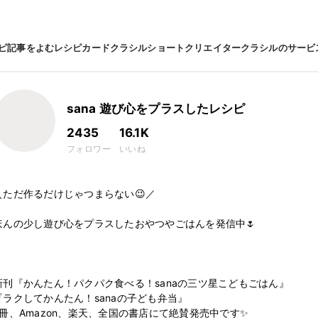
ピ
記事をよむ
レシピカード
クラシルショート
クリエイター
クラシルのサービ
sana 遊び心をプラスしたレシピ
2435
16.1K
フォロワー
いいね
＼ただ作るだけじゃつまらない😉／

ほんの少し遊び心をプラスしたおやつやごはんを発信中🌷

新刊『かんたん！パクパク食べる！sanaの三ツ星こどもごはん』

『ラクしてかんたん！sanaの子ども弁当』

2冊、Amazon、楽天、全国の書店にて絶賛発売中です✨