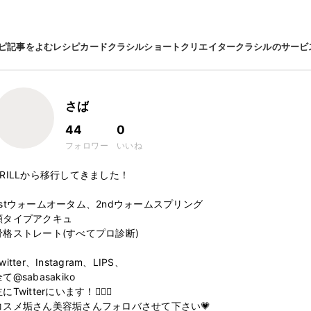
ピ
記事をよむ
レシピカード
クラシルショート
クリエイター
クラシルのサービ
さば
44
0
フォロワー
いいね
TRILLから移行してきました！

1stウォームオータム、2ndウォームスプリング

顔タイプアクキュ

骨格ストレート(すべてプロ診断)

witter、Instagram、LIPS、

て@sabasakiko

にTwitterにいます！🙋‍♀️✨

コスメ垢さん美容垢さんフォロバさせて下さい💗
