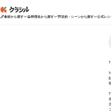
食材から探す
料理名から探す
目的・シーンから探す
公式レシ
T
全
主