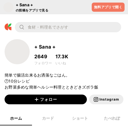
+ Sana +
無料アプリで開く
の投稿をアプリで見る
+ Sana +
2649
17.3K
フォロワー
いいね
簡単で腸活出来るお洒落なごはん。

🕑10分レシピ

フォロー
Instagram
ホーム
カード
ショート
たべれぽ