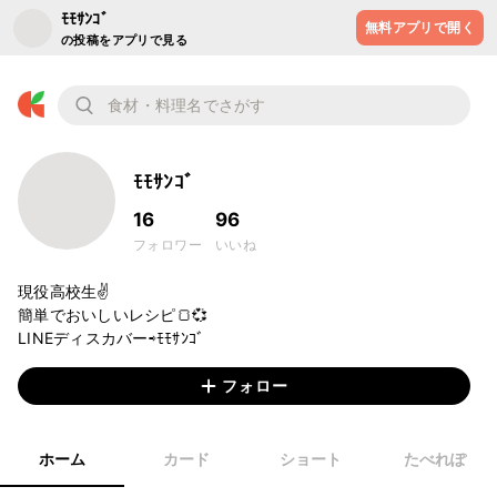
ﾓﾓｻﾝｺﾞ
無料アプリで開く
の投稿をアプリで見る
ﾓﾓｻﾝｺﾞ
16
96
フォロワー
いいね
現役高校生✌️

簡単でおいしいレシピ🍞💞

LINEディスカバー⇨ﾓﾓｻﾝｺﾞ
フォロー
ホーム
カード
ショート
たべれぽ