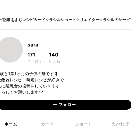
ピ
記事をよむ
レシピカード
クラシルショート
クリエイター
クラシルのサービ
sara
171
140
フォロワー
いいね
4歳と1歳1ヶ月の子供の母です🤱

炊飯器レシピ、時短レシピが好きで

主に離乳食の投稿をしていきます

フォロー
ホーム
カード
ショート
たべれぽ