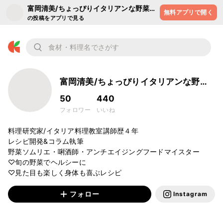
富岡清美/ちょっぴりイタリアンな野菜レ
無料アプリで開く
シピ
の投稿をアプリで見る
富岡清美/ちょっぴりイタリアンな野菜
レシピ
50
440
フォロワー
いいね
料理研究家/イタリア料理教室講師歴４年　

レシピ開発&コラム執筆

野菜ソムリエ・唎酒師・アンチエイジングフードマイスター

♡旬の野菜でヘルシーに

フォロー
Instagram