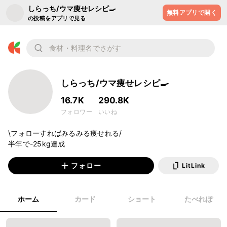
しらっち/ウマ痩せレシピ🍳
無料アプリで開く
の投稿をアプリで見る
しらっち/ウマ痩せレシピ🍳
16.7K
290.8K
フォロワー
いいね
\フォローすればみるみる痩せれる/

半年で-25kg達成
フォロー
LitLink
ホーム
カード
ショート
たべれぽ