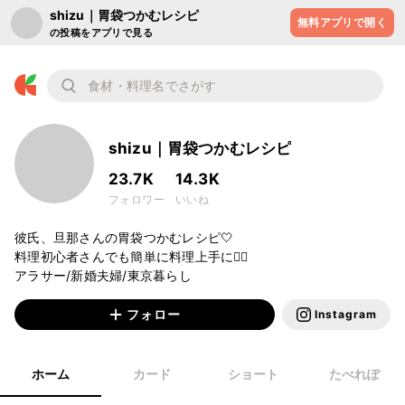
shizu｜胃袋つかむレシピ
無料アプリで開く
の投稿をアプリで見る
shizu｜胃袋つかむレシピ
23.7K
14.3K
フォロワー
いいね
彼氏、旦那さんの胃袋つかむレシピ🤍

料理初心者さんでも簡単に料理上手に❤️‍🔥

アラサー/新婚夫婦/東京暮らし
フォロー
Instagram
ホーム
カード
ショート
たべれぽ