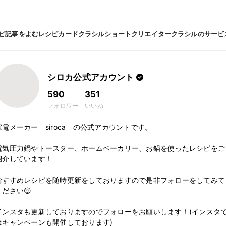
ピ
記事をよむ
レシピカード
クラシルショート
クリエイター
クラシルのサービ
シロカ公式アカウント
590
351
フォロワー
いいね
家電メーカー　siroca　の公式アカウントです。

電気圧力鍋やトースター、ホームベーカリー、お鍋を使ったレシピをご
紹介しています！

おすすめレシピを随時更新をしておりますので是非フォローをしてみて
ください😌

インスタも更新しておりますのでフォローをお願いします！(インスタ
はキャンペーンも開催しております)