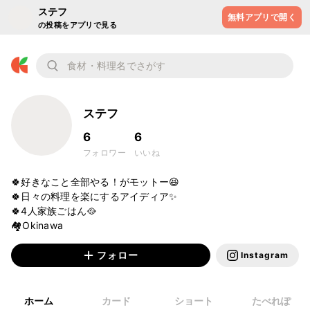
ステフ
無料アプリで開く
の投稿をアプリで見る
ステフ
6
6
フォロワー
いいね
🍀好きなこと全部やる！がモットー😆

🍀日々の料理を楽にするアイディア✨

🍀4人家族ごはん🥘

フォロー
Instagram
ホーム
カード
ショート
たべれぽ