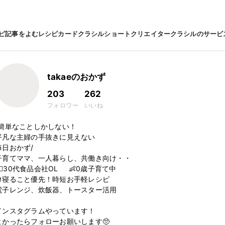
ピ
記事をよむ
レシピカード
クラシルショート
クリエイター
クラシルのサービ
takaeのおかず
203
262
フォロワー
いいね
\簡単なことしかしない！

平凡な主婦の手抜きに見えない

毎日おかず/

子育てママ、一人暮らし、共働き向け・・

‍♀️30代食品会社OL     👶0歳子育て中

🍴寝ること優先！時短お手軽レシピ

電子レンジ、炊飯器、トースター活用

インスタグラムやっています！

よかったらフォローお願いします🥺