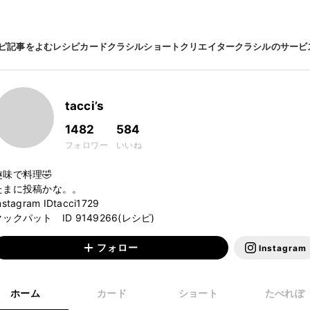
ピ
記事をよむ
レシピカード
クラシルショート
クリエイター
クラシルのサービ
tacci’s
1482
584
フォロワー
いいね
趣味で料理🤣

たまに投稿かな。。

nstagram IDtacci1729

フォロー
Instagram
ホーム
カード
ショート
たべれぽ