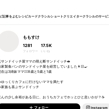
ピ
記事をよむ
レシピカード
クラシルショート
クリエイター
クラシルのサービ
ももすけ
1281
17.5K
フォロワー
いいね
元サンドイッチ屋ママの萌え断サンドイッチ🥪

自家製食パンのサンドイッチ屋を経営していました👩🏻‍🍳

現在は3姉妹ママ✊🏻8歳と5歳と1歳

🥪ゆっくりカフェに行けないママを満たす

🥪家族も喜ぶサンドイッチ

ほんの少し余裕がある日に、おうちカフェでホッとひと息いかが？☕️
フォロー
Instagram