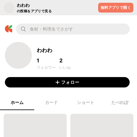
わわわ
無料アプリで開く
の投稿をアプリで見る
わわわ
1
2
フォロワー
いいね
フォロー
ホーム
カード
ショート
たべれぽ