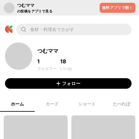
つむママ
無料アプリで開く
の投稿をアプリで見る
つむママ
1
18
フォロワー
いいね
フォロー
ホーム
カード
ショート
たべれぽ