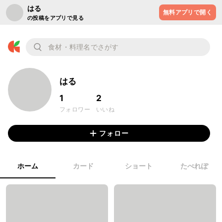
はる
無料アプリで開く
の投稿をアプリで見る
はる
1
2
フォロワー
いいね
フォロー
ホーム
カード
ショート
たべれぽ