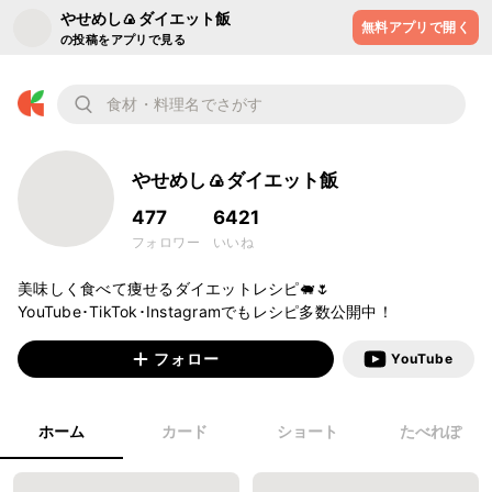
やせめし🍙ダイエット飯
無料アプリで開く
の投稿をアプリで見る
やせめし🍙ダイエット飯
477
6421
フォロワー
いいね
美味しく食べて痩せるダイエットレシピ🐖🌷

YouTube･TikTok･Instagramでもレシピ多数公開中！
フォロー
YouTube
ホーム
カード
ショート
たべれぽ