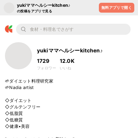
yukiママヘルシーkitchen♪
無料アプリで開く
の投稿をアプリで見る
yukiママヘルシーkitchen♪
1729
12.0K
フォロワー
いいね
🌱ダイエット料理研究家

🌱Nadia artist

◇ダイエット

◇グルテンフリー

◇低脂質

◇低糖質

◇健康•美容
