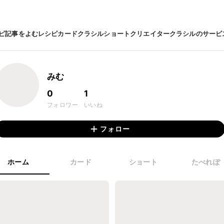
ピ
記事をよむ
レシピカード
クラシルショート
クリエイター
クラシルのサービ
みむ
0
1
フォロワー
いいね
フォロー
ホーム
カード
ショート
たべれぽ