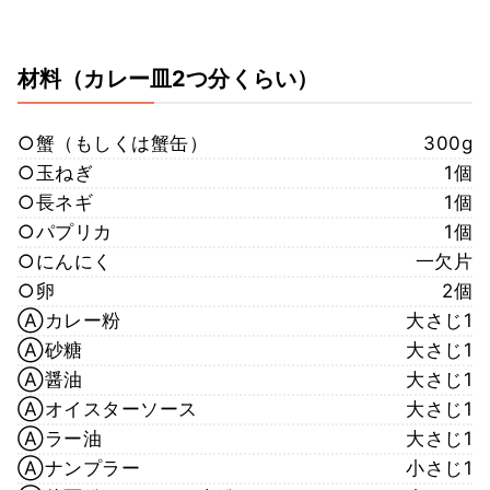
材料
（カレー皿2つ分くらい）
○蟹（もしくは蟹缶）
300g
○玉ねぎ
1個
○長ネギ
1個
○パプリカ
1個
○にんにく
一欠片
○卵
2個
Ⓐカレー粉
大さじ1
Ⓐ砂糖
大さじ1
Ⓐ醤油
大さじ1
Ⓐオイスターソース
大さじ1
Ⓐラー油
大さじ1
Ⓐナンプラー
小さじ1