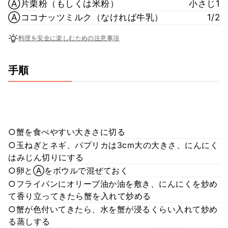
Ⓐ片栗粉（もしくは米粉）
小さじ1
Ⓐココナッツミルク（なければ牛乳）
1/2
料理を安全に楽しむための注意事項
手順
○蟹を食べやすい大きさに切る
○玉ねぎとネギ、パプリカは3cm大の大きさ、にんにく
はみじん切りにする
○卵とⒶをボウルで混ぜておく
○フライパンにオリーブ油か油を敷き、にんにくを炒め
て香り立ってきたら蟹を入れて炒める
○蟹が色付いてきたら、水を蟹が浸るくらい入れて炒め
る蒸しする