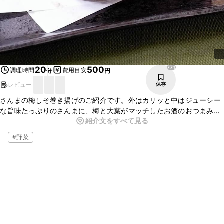
771
20
500
調理時間
費用目安
分
円
レビュー
保存
さんまの梅しそ巻き揚げのご紹介です。外はカリッと中はジューシー
な旨味たっぷりのさんまに、梅と大葉がマッチしたお酒のおつまみに
紹介文をすべて見る
もぴったりな一品です。一口サイズで食べやすいので、お子様にもお
すすめですよ。今夜のおかずにいかがでしょうか。ぜひ、お試しくだ
#
野菜
さいね。