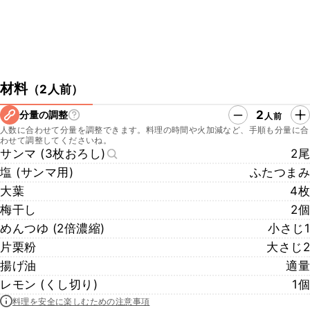
材料
（
2人前
）
2
分量の調整
人前
人数に合わせて分量を調整できます。料理の時間や火加減など、手順も分量に合
わせて調整してくださいね。
サンマ (3枚おろし)
2尾
塩 (サンマ用)
ふたつまみ
大葉
4枚
梅干し
2個
めんつゆ (2倍濃縮)
小さじ1
片栗粉
大さじ2
揚げ油
適量
レモン (くし切り)
1個
料理を安全に楽しむための注意事項