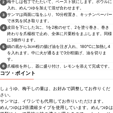
梅干しは包丁でたたいて、ペースト状にします。ボウルに
2
入れ、めんつゆを加えて混ぜ合わせます。
サンマは両面に塩をふり、10分程置き、キッチンペーパー
3
で水気を拭き取ります。
皮目を下にした3に、1を2枚のせて、2を塗り巻き、巻き
4
終わりを爪楊枝で止め、全体に片栗粉をまぶします。同様
に3個作ります。
鍋の底から3cm程の揚げ油を注ぎ入れ、180℃に加熱し4
5
を入れます。中に火が通るまで3分程揚げ、油を切りま
す。
爪楊枝を外し、器に盛り付け、レモンを添えて完成です。
6
コツ・ポイント
しょうゆ、梅干しの量は、お好みで調整してお作りくだ
さい。

サンマは、イワシでも代用してお作りいただけます。

めんつゆは2倍濃縮タイプを使用しています。めんつゆは