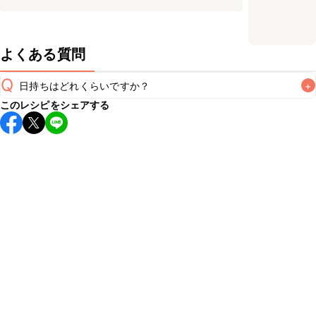
よくある質問
Q
日持ちはどれくらいですか？
+
このレシピをシェアする
保存期間は冷蔵で翌日中が目安です。なるべくお早めにお召
し上がりください。

A
※日持ちは目安です。
こちら
の注意事項をご確認の上、正し