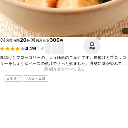
151
20
300
調理時間
費用目安
分
円
4.26
保存
(
14
)
厚揚げとブロッコリーのしょうゆ煮のご紹介です。厚揚げとブロッコ
リーをしょうゆベースの煮汁でさっと煮ました。具材に味が染みて、
紹介文をすべて見る
とてもおいしいですよ。ぜひお試しください。
#
厚揚げ
#
大豆・豆腐