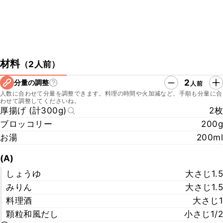
材料
（
2人前
）
2
分量の調整
人前
人数に合わせて分量を調整できます。料理の時間や火加減など、手順も分量に合
わせて調整してくださいね。
厚揚げ (計300g)
2枚
ブロッコリー
200g
お湯
200ml
(A)
しょうゆ
大さじ1.5
みりん
大さじ1.5
料理酒
大さじ1
顆粒和風だし
小さじ1/2