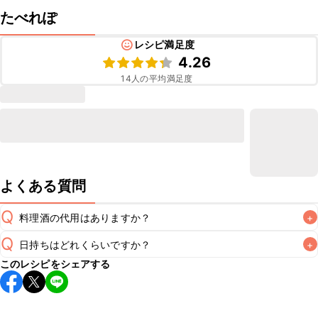
たべれぽ
レシピ満足度
4.26
14
人の平均満足度
よくある質問
Q
料理酒の代用はありますか？
+
Q
日持ちはどれくらいですか？
+
A
このレシピをシェアする
保存期間は冷蔵で翌日中が目安です。なるべくお早めにお召
し上がりください。

A