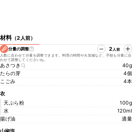
材料
（
2人前
）
2
分量の調整
人前
人数に合わせて分量を調整できます。料理の時間や火加減など、手順も分量に合
わせて調整してくださいね。
あさつき
40g
たらの芽
4個
こごみ
4本
衣
天ぷら粉
100g
水
120ml
揚げ油
適量
山椒塩