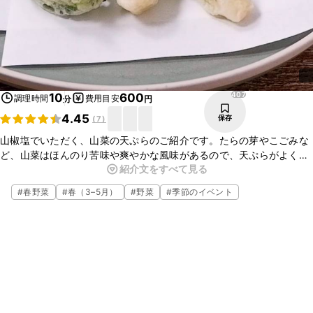
407
10
600
調理時間
費用目安
分
円
4.45
保存
(
7
)
山椒塩でいただく、山菜の天ぷらのご紹介です。たらの芽やこごみな
ど、山菜はほんのり苦味や爽やかな風味があるので、天ぷらがよく合
紹介文をすべて見る
います。山椒塩のピリっとしたアクセントがさっぱりといただけます
よ。ぜひ試してみてくださいね。
#
春野菜
#
春（3–5月）
#
野菜
#
季節のイベント