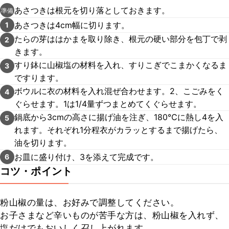
あさつきは根元を切り落としておきます。
準備
あさつきは4cm幅に切ります。
1
たらの芽ははかまを取り除き、根元の硬い部分を包丁で剥
2
きます。
すり鉢に山椒塩の材料を入れ、すりこぎでこまかくなるま
3
ですります。
ボウルに衣の材料を入れ混ぜ合わせます。2、こごみをく
4
ぐらせます。1は1/4量ずつまとめてくぐらせます。
鍋底から3cmの高さに揚げ油を注ぎ、180℃に熱し4を入
5
れます。それぞれ1分程衣がカラッとするまで揚げたら、
油を切ります。
お皿に盛り付け、3を添えて完成です。
6
コツ・ポイント
粉山椒の量は、お好みで調整してください。

お子さまなど辛いものが苦手な方は、粉山椒を入れず、
塩だけでもおいしく召し上がれます。