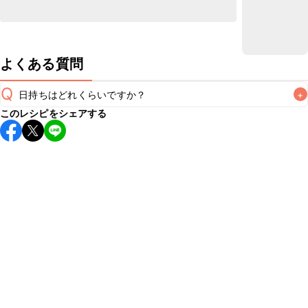
よくある質問
Q
日持ちはどれくらいですか？
+
このレシピをシェアする
保存期間は冷蔵で翌日中が目安です。なるべくお早めにお召
し上がりください。

A
※日持ちは目安です。
こちら
の注意事項をご確認の上、正し