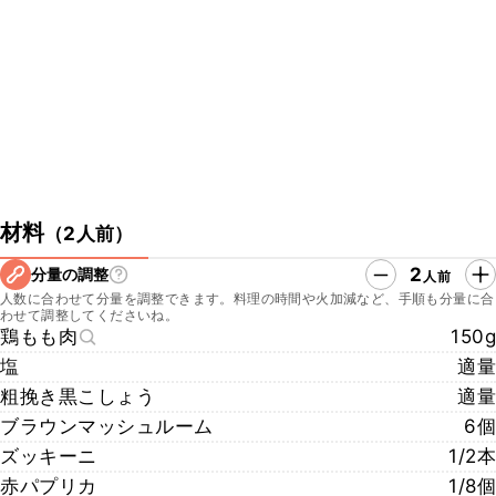
・お店のTwitter
https://twitter.com/MUSHROOMTOKYO
・お店のFacebook
https://www.facebook.com/mushroomtokyo/
・お店のInstagram
https://www.instagram.com/mushroom.tokyo/
・お店の所在地
東京都渋谷区神宮前6丁目2−4 岡島ビル 1F
材料
（
2人前
）
2
分量の調整
人前
人数に合わせて分量を調整できます。料理の時間や火加減など、手順も分量に合
わせて調整してくださいね。
鶏もも肉
150g
塩
適量
粗挽き黒こしょう
適量
ブラウンマッシュルーム
6個
ズッキーニ
1/2本
赤パプリカ
1/8個