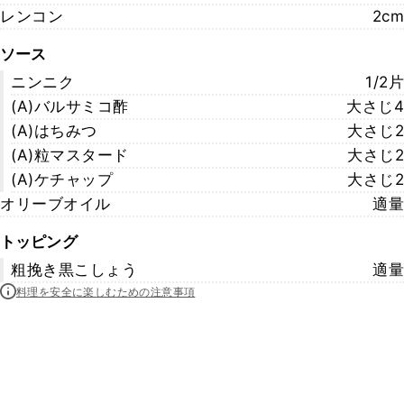
レンコン
2cm
ソース
ニンニク
1/2片
(A)バルサミコ酢
大さじ4
(A)はちみつ
大さじ2
(A)粒マスタード
大さじ2
(A)ケチャップ
大さじ2
オリーブオイル
適量
トッピング
粗挽き黒こしょう
適量
料理を安全に楽しむための注意事項