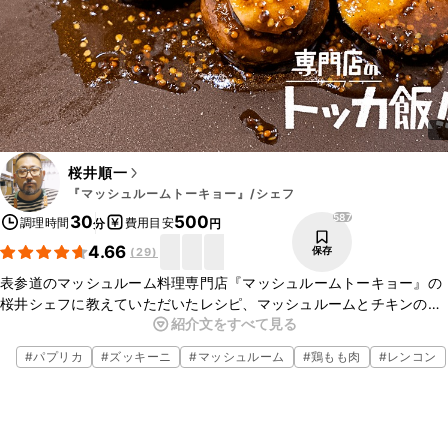
桜井順一
『マッシュルームトーキョー』/シェフ
587
30
500
調理時間
費用目安
分
円
4.66
保存
(
29
)
表参道のマッシュルーム料理専門店『マッシュルームトーキョー』の
桜井シェフに教えていただいたレシピ、マッシュルームとチキンのハ
紹介文をすべて見る
ニーマスタードのご紹介です。マッシュルームたっぷりでほんのりは
ちみつが香る一品です、ぜひご家庭でも作ってみてくださいね。
#
パプリカ
#
ズッキーニ
#
マッシュルーム
#
鶏もも肉
#
レンコン
▼マッシュルームトーキョーについて
・お店のwebサイト
https://mushroomtokyo.com/