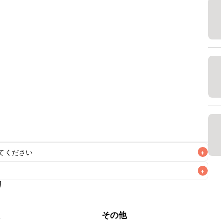
てください
+
+
リ
根
その他