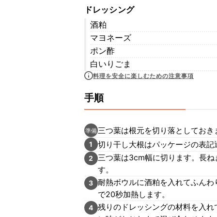
ドレッシング
酒粕
マヨネーズ
ポン酢
白いりごま
料理を安全に楽しむための注意事項
手順
三つ葉は根元を切り落としておき
準備
切り干し大根はパッケージの表記
1
三つ葉は3cm幅に切ります。長ね
2
す。
耐熱ボウルに酒粕を入れてふんわ
3
で20秒加熱します。
残りのドレッシングの材料を入れ
4