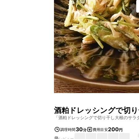
酒粕ドレッシングで切り
「
酒粕ドレッシングで切り干し大根のサラ
30
200
調理時間
費用目安
分
円
レビュー