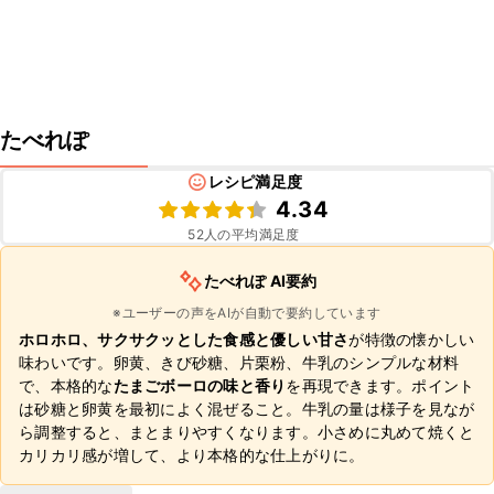
たべれぽ
レシピ満足度
4.34
52
人の平均満足度
たべれぽ AI要約
※ユーザーの声をAIが自動で要約しています
ホロホロ、サクサクッとした食感と優しい甘さ
が特徴の懐かしい
味わいです。卵黄、きび砂糖、片栗粉、牛乳のシンプルな材料
で、本格的な
たまごボーロの味と香り
を再現できます。ポイント
は砂糖と卵黄を最初によく混ぜること。牛乳の量は様子を見なが
ら調整すると、まとまりやすくなります。小さめに丸めて焼くと
カリカリ感が増して、より本格的な仕上がりに。