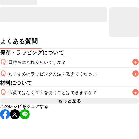
よくある質問
保存・ラッピングについて
Q
日持ちはどれくらいですか？
+
Q
おすすめのラッピング方法を教えてください
+
常温保存で2~3日が目安です。なるべくお早めにお召し上が
A
材料について
A
こちら
Q
卵黄ではなく全卵を使うことはできますか？
+
もっと見る
このレシピをシェアする
生地の水分量が変わるため、全卵ではなく卵黄のみ使用する
A