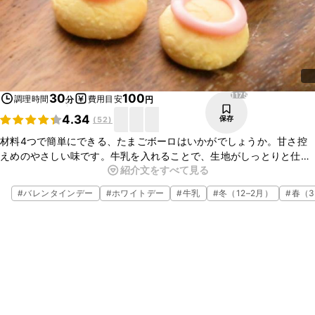
1175
30
100
調理時間
費用目安
分
円
4.34
保存
(
52
)
材料4つで簡単にできる、たまごボーロはいかがでしょうか。甘さ控
えめのやさしい味です。牛乳を入れることで、生地がしっとりと仕上
紹介文をすべて見る
がり、口に入るとほろっと崩れますよ。お好みでチョコレートペンで
模様を描いても楽しいですよ。ぜひお試しくださいね。
#
バレンタインデー
#
ホワイトデー
#
牛乳
#
冬（12–2月）
#
春（3