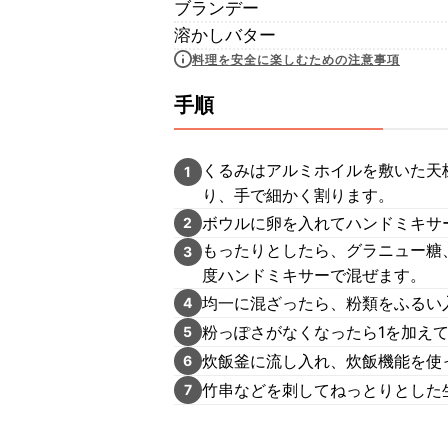
ブランデー
溶かしバター
料理を安全に楽しむための注意事項
手順
くるみはアルミホイルを敷いた天
1
り、手で細かく割ります。
ボウルに卵を入れてハンドミキサ
2
もったりとしたら、グラニュー糖
3
度ハンドミキサーで混ぜます。
均一に混ざったら、粉類をふるい
4
粉っぽさがなくなったら1を加え
5
炊飯釜に流し入れ、炊飯機能を使
6
竹串などを刺してねっとりとした
7