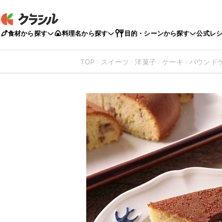
食材から探す
料理名から探す
目的・シーンから探す
公式レ
TOP
スイーツ
洋菓子
ケーキ
パウンド