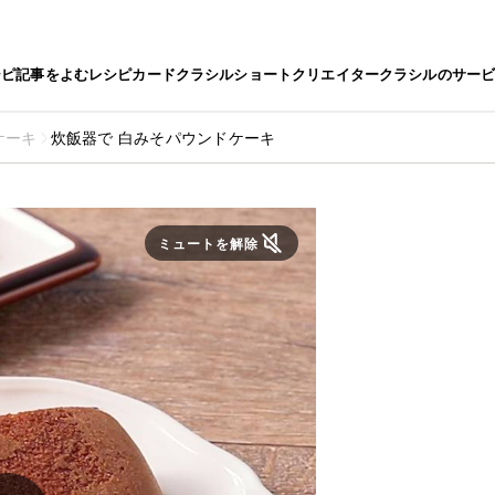
シピ
記事をよむ
レシピカード
クラシルショート
クリエイター
クラシルのサー
ケーキ
炊飯器で 白みそパウンドケーキ
ミュートを解除