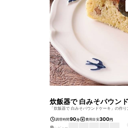
炊飯器で 白みそパウン
「
炊飯器で 白みそパウンドケーキ
」の作り
90
300
調理時間
費用目安
分
円
レビュー