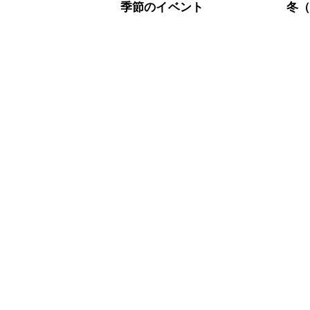
※日持ちは目安です。
こちら
季節のイベント
冬（