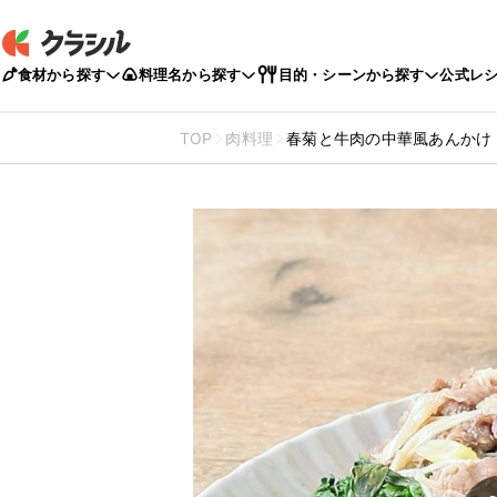
食材から探す
料理名から探す
目的・シーンから探す
公式レ
TOP
肉料理
春菊と牛肉の中華風あんかけ