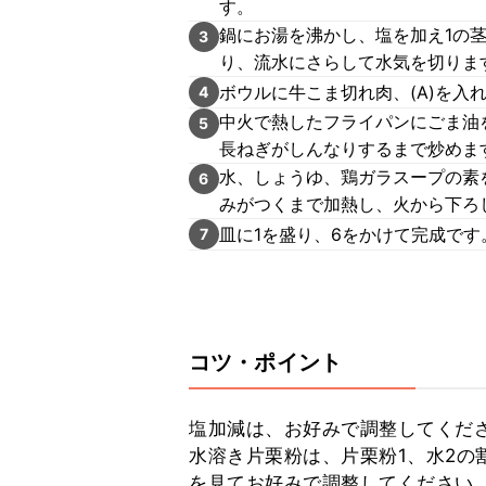
す。
鍋にお湯を沸かし、塩を加え1の
3
り、流水にさらして水気を切りま
ボウルに牛こま切れ肉、(A)を入
4
中火で熱したフライパンにごま油
5
長ねぎがしんなりするまで炒めま
水、しょうゆ、鶏ガラスープの素
6
みがつくまで加熱し、火から下ろ
皿に1を盛り、6をかけて完成です
7
コツ・ポイント
塩加減は、お好みで調整してくださ
水溶き片栗粉は、片栗粉1、水2の
を見てお好みで調整してください