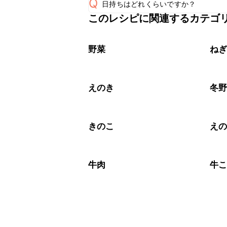
Q
日持ちはどれくらいですか？
A
このレシピに関連するカテゴ
保存期間は冷蔵で翌日中が目安です。
A
※日持ちは目安です。
こちら
野菜
ね
えのき
冬
きのこ
え
牛肉
牛