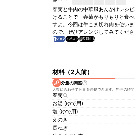
春菊と牛肉の中華風あんかけレシピ
けることで、春菊がもりもりと食べ
すよ。今回は牛こま切れ肉を使いま
ので、ぜひアレンジしてみてくださ
印刷する
シェア
ポスト
材料
（
2人前
）
分量の調整
人数に合わせて分量を調整できます。料理の時間
春菊
お湯 (ゆで用)
塩 (ゆで用)
えのき
長ねぎ