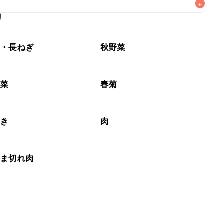
+
リ
なるべくお早めにお召し上がりください。

ぎ・長ねぎ
秋野菜
野菜
春菊
のき
肉
こま切れ肉