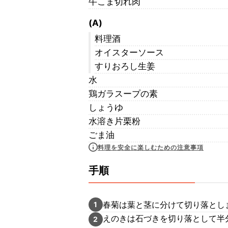
牛こま切れ肉
(A)
料理酒
オイスターソース
すりおろし生姜
水
鶏ガラスープの素
しょうゆ
水溶き片栗粉
ごま油
料理を安全に楽しむための注意事項
手順
春菊は葉と茎に分けて切り落とし
1
えのきは石づきを切り落として半
2