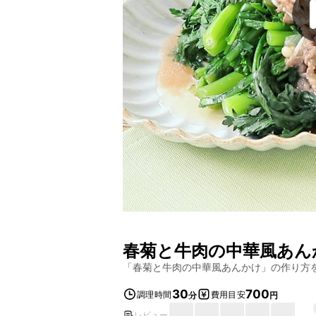
春菊と牛肉の中華風あん
「
春菊と牛肉の中華風あんかけ
」の作り方
30
700
調理時間
費用目安
分
円
レビュー