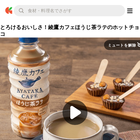
とろけるおいしさ！綾鷹カフェほうじ茶ラテのホットチョ
コ
ミュートを解除