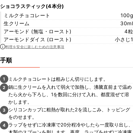
ショコラスティック(4本分)
ミルクチョコレート
100g
生クリーム
30ml
アーモンド (無塩・ロースト)
4粒
アーモンドダイス (ロースト)
小さじ1
料理を安全に楽しむための注意事項
手順
ミルクチョコレートは粗みじん切りにします。
1
鍋に生クリームを入れて弱火で加熱し、沸騰直前まで温め
2
たら火から下ろし、1を数回に分けて入れ、都度混ぜて溶
かします。
シリコンカップに粗熱が取れた2を流しこみ、トッピング
3
をのせます。
ラップをせずに冷凍庫で20分程冷やしたら一度取り出し、
4
木製のスプーンを刺します。再度、ラップをせずに冷凍庫