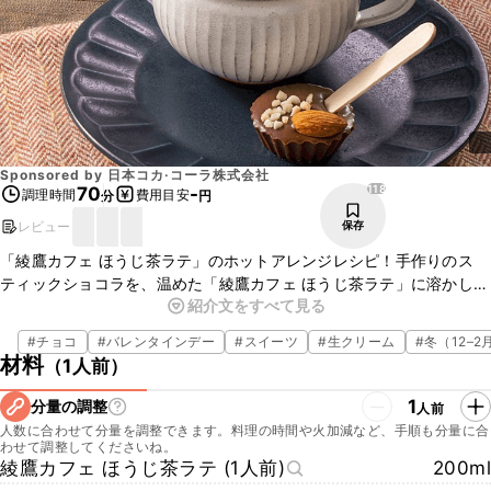
Sponsored by
日本コカ·コーラ株式会社
118
70
-
調理時間
費用目安
分
円
レビュー
保存
「綾鷹カフェ ほうじ茶ラテ」のホットアレンジレシピ！手作りのス
ティックショコラを、温めた「綾鷹カフェ ほうじ茶ラテ」に溶かしな
紹介文をすべて見る
がらお楽しみいただけます。香り高いほうじ茶と上品な甘さのミルク
に、チョコの風味が合わさり、ほっと一息つきたいときにおすすめで
#
チョコ
#
バレンタインデー
#
スイーツ
#
生クリーム
#
冬（12–2
す。ぜひお試しくださいね。
材料
（
1人前
）
1
分量の調整
人前
人数に合わせて分量を調整できます。料理の時間や火加減など、手順も分量に合
わせて調整してくださいね。
綾鷹カフェ ほうじ茶ラテ (1人前)
200ml