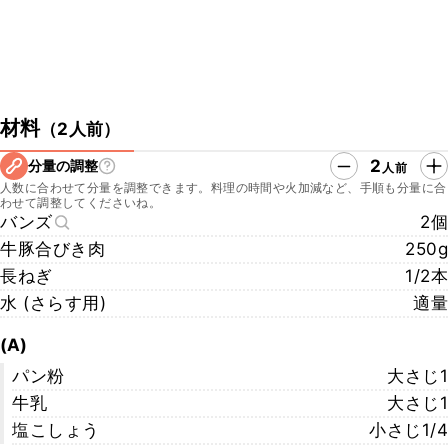
材料
（
2人前
）
2
分量の調整
人前
人数に合わせて分量を調整できます。料理の時間や火加減など、手順も分量に合
わせて調整してくださいね。
バンズ
2個
牛豚合びき肉
250g
長ねぎ
1/2本
水 (さらす用)
適量
(A)
パン粉
大さじ1
牛乳
大さじ1
塩こしょう
小さじ1/4