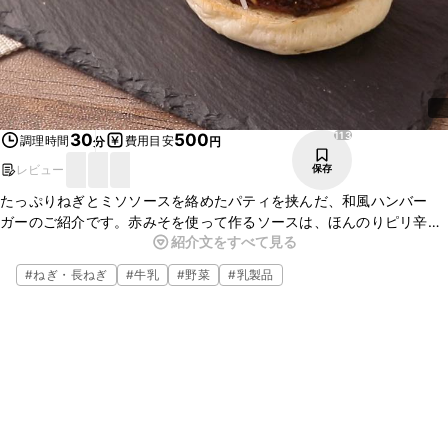
113
30
500
調理時間
費用目安
分
円
レビュー
保存
たっぷりねぎとミソソースを絡めたパティを挟んだ、和風ハンバー
ガーのご紹介です。赤みそを使って作るソースは、ほんのりピリ辛味
紹介文をすべて見る
な食欲をそそる味に仕上げています。お好みで目玉焼きを加えても美
味しいですよ。ぜひ、お試しください。
#
ねぎ・長ねぎ
#
牛乳
#
野菜
#
乳製品