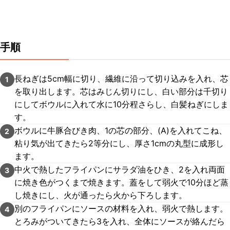
手順
長ねぎは5cm幅に切り、繊維に沿って切り込みを入れ、芯
1
を取り出します。芯はみじん切りにし、白い部分は千切り
にしてボウルに入れて水に10分程さらし、白髪ねぎにしま
す。
ボウルに牛豚合びき肉、1の芯の部分、(A)を入れてこね、
2
粘り気が出てきたら2等分にし、厚さ1cmの丸型に成形し
ます。
中火で熱したフライパンにサラダ油をひき、2を入れ両面
3
に焼き色がつくまで焼きます。蓋をして弱火で10分ほど蒸
し焼きにし、火が通ったら火から下ろします。
別のフライパンにソースの材料を入れ、弱火で熱します。
4
とろみがついてきたら3を入れ、全体にソースが絡んだら