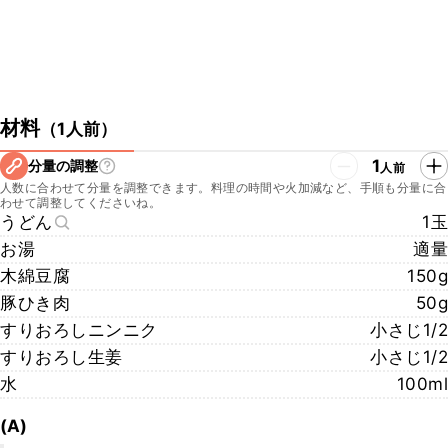
材料
（
1人前
）
1
分量の調整
人前
人数に合わせて分量を調整できます。料理の時間や火加減など、手順も分量に合
わせて調整してくださいね。
うどん
1玉
お湯
適量
木綿豆腐
150g
豚ひき肉
50g
すりおろしニンニク
小さじ1/2
すりおろし生姜
小さじ1/2
水
100ml
(A)