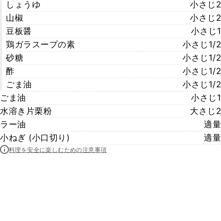
しょうゆ
小さじ2
山椒
小さじ2
豆板醤
小さじ1
鶏ガラスープの素
小さじ1/2
砂糖
小さじ1/2
酢
小さじ1/2
ごま油
小さじ1/2
ごま油
小さじ1
水溶き片栗粉
大さじ2
ラー油
適量
小ねぎ (小口切り)
適量
料理を安全に楽しむための注意事項