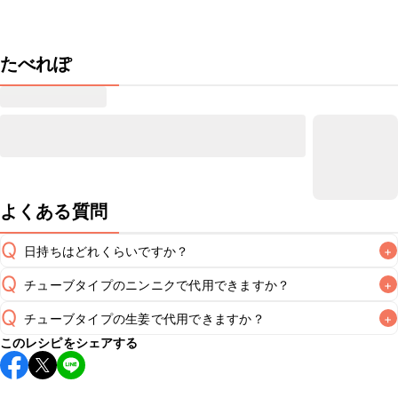
たべれぽ
よくある質問
Q
日持ちはどれくらいですか？
+
Q
チューブタイプのニンニクで代用できますか？
+
こちらのレシピは出来たてをお召し上がりいただくことをお
すすめします。

Q
チューブタイプの生姜で代用できますか？
+
A
チューブタイプのニンニクを使用してもお作りいただけま
A
このレシピをシェアする
す。小さじ1/2を目安に加え、お好みの風味になるようご調節
※日持ちは目安です。
こちら
の注意事項をご確認の上、正し
チューブタイプの生姜を使用してもお作りいただけます。小
A
さじ1/2を目安に加え、お好みの風味になるようご調節くださ