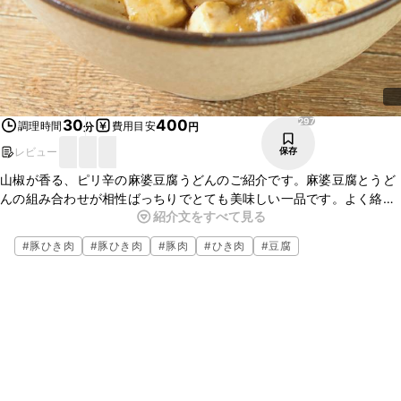
297
30
400
調理時間
費用目安
分
円
レビュー
保存
山椒が香る、ピリ辛の麻婆豆腐うどんのご紹介です。麻婆豆腐とうど
んの組み合わせが相性ばっちりでとても美味しい一品です。よく絡め
紹介文をすべて見る
ていただくと美味しくお召し上がり頂けますよ。簡単に作れるので、
軽いお昼ごはんにもピッタリですよ。是非作ってみてくださいね。
#
豚ひき肉
#
豚ひき肉
#
豚肉
#
ひき肉
#
豆腐