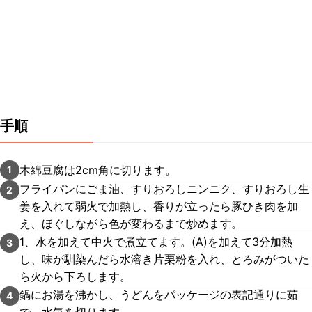
手順
木綿豆腐は2cm角に切ります。
1
フライパンにごま油、すりおろしニンニク、すりおろし生
2
姜を入れて弱火で加熱し、香りが立ったら豚ひき肉を加
え、ほぐしながら色が変わるまで炒めます。
1、水を加えて中火で煮立てます。(A)を加えて3分加熱
3
し、味が馴染んだら水溶き片栗粉を入れ、とろみがついた
ら火から下ろします。
鍋にお湯を沸かし、うどんをパッケージの表記通りに茹
4