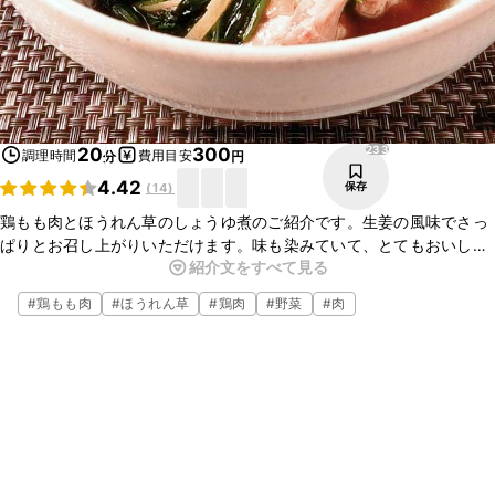
233
20
300
調理時間
費用目安
分
円
4.42
保存
(
14
)
鶏もも肉とほうれん草のしょうゆ煮のご紹介です。生姜の風味でさっ
ぱりとお召し上がりいただけます。味も染みていて、とてもおいしい
紹介文をすべて見る
ですよ。今晩のおかずにぜひお試しください。
#
鶏もも肉
#
ほうれん草
#
鶏肉
#
野菜
#
肉