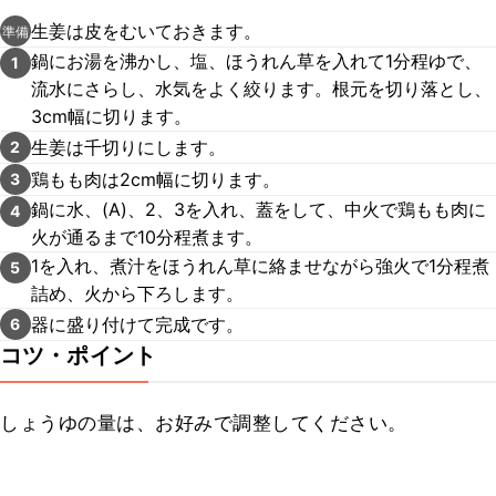
生姜は皮をむいておきます。
準備
鍋にお湯を沸かし、塩、ほうれん草を入れて1分程ゆで、
1
流水にさらし、水気をよく絞ります。根元を切り落とし、
3cm幅に切ります。
生姜は千切りにします。
2
鶏もも肉は2cm幅に切ります。
3
鍋に水、(A)、2、3を入れ、蓋をして、中火で鶏もも肉に
4
火が通るまで10分程煮ます。
1を入れ、煮汁をほうれん草に絡ませながら強火で1分程煮
5
詰め、火から下ろします。
器に盛り付けて完成です。
6
コツ・ポイント
しょうゆの量は、お好みで調整してください。