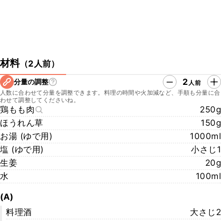
材料
（
2人前
）
2
分量の調整
人前
人数に合わせて分量を調整できます。料理の時間や火加減など、手順も分量に合
わせて調整してくださいね。
鶏もも肉
250g
ほうれん草
150g
お湯 (ゆで用)
1000ml
塩 (ゆで用)
小さじ1
生姜
20g
水
100ml
(A)
料理酒
大さじ2