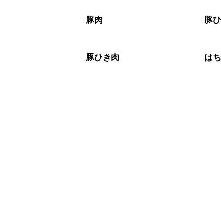
豚肉
豚
豚ひき肉
は