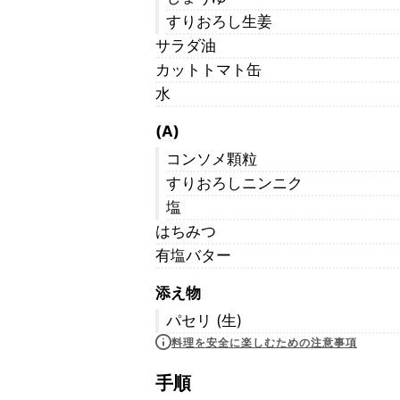
すりおろし生姜
サラダ油
カットトマト缶
水
(A)
コンソメ顆粒
すりおろしニンニク
塩
はちみつ
有塩バター
添え物
パセリ (生)
料理を安全に楽しむための注意事項
手順