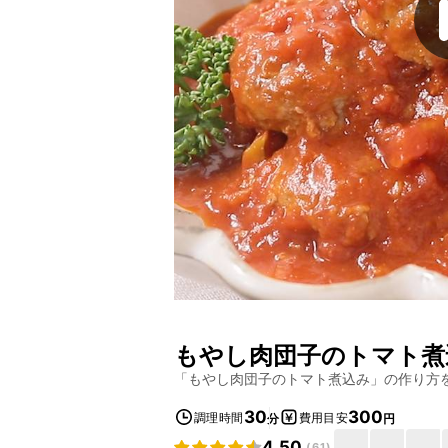
もやし肉団子のトマト煮
「
もやし肉団子のトマト煮込み
」の作り方
30
300
調理時間
費用目安
分
円
4.50
(
61
)