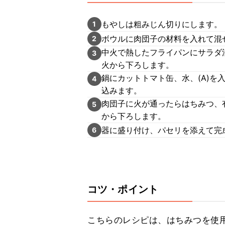
もやしは粗みじん切りにします。
1
ボウルに肉団子の材料を入れて混
2
中火で熱したフライパンにサラダ
3
火から下ろします。
鍋にカットトマト缶、水、(A)を
4
込みます。
肉団子に火が通ったらはちみつ、
5
から下ろします。
器に盛り付け、パセリを添えて完
6
コツ・ポイント
こちらのレシピは、はちみつを使