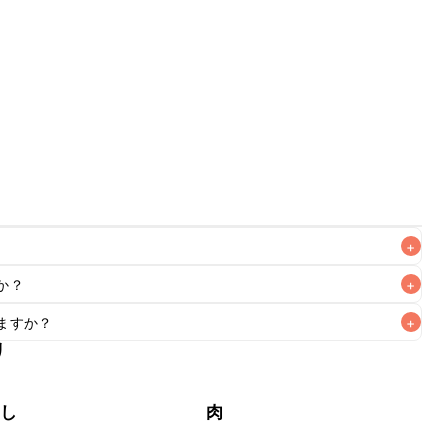
+
か？
+
なるべくお早めにお召し上がりください。

ますか？
+
作りいただけます。小さじ1を目安に加え、お好みの風味にな
リ
もお作りいただけます。小さじ1/2を目安に加え、お好みの風
やし
肉