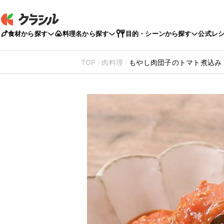
食材から探す
料理名から探す
目的・シーンから探す
公式レ
TOP
肉料理
もやし肉団子のトマト煮込み