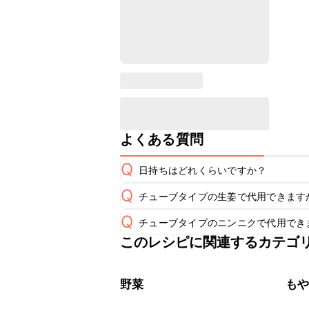
よくある質問
Q
日持ちはどれくらいですか？
Q
チューブタイプの生姜で代用できます
保存期間は冷蔵で翌日中が目安です。
A
Q
チューブタイプのニンニクで代用でき
チューブタイプの生姜を使用してもお
A
※日持ちは目安です。
こちら
このレシピに関連するカテゴ
チューブタイプのニンニクを使用して
A
野菜
も