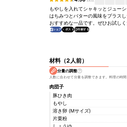
もやしを入れてシャキッとジューシ
はちみつとバターの風味をプラスし
おすすめな一品です。ぜひお試しく
印刷する
シェア
ポスト
材料
（
2人前
）
分量の調整
人数に合わせて分量を調整できます。料理の時間
肉団子
豚ひき肉
もやし
溶き卵 (Mサイズ)
片栗粉
しょうゆ