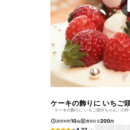
ケーキの飾りに いちご
「
ケーキの飾りに いちご頭巾ちゃん
」の作
10
200
調理時間
費用目安
分
円
4.22
(
7
)