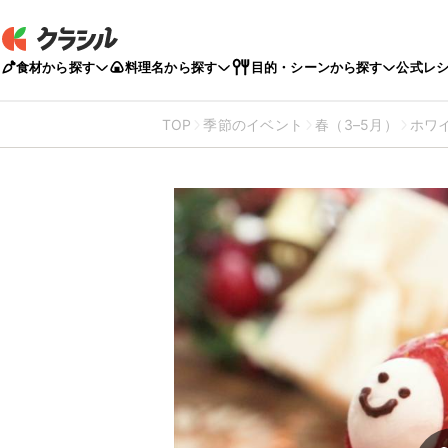
食材から探す
料理名から探す
目的・シーンから探す
公式レ
TOP
季節のイベント
春（3–5月）
ホワ