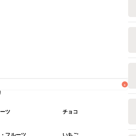
+
リ
なるべくお早めにお召し上がりください。

イーツ
チョコ
物・フルーツ
いちご