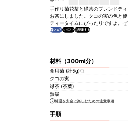
手作り菊花茶と緑茶のブレンドティ
お茶にしました。クコの実の色と優
ティータイムにぴったりですよ。ぜ
印刷する
シェア
ポスト
材料
（
300ml分
）
食用菊 (計5g)
クコの実
緑茶 (茶葉)
熱湯
料理を安全に楽しむための注意事項
手順