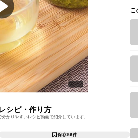
こ
シピ・作り方
で分かりやすいレシピ動画で紹介しています。
保存
56
件