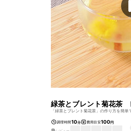
緑茶とブレント菊花茶
レ
「
緑茶とブレント菊花茶
」の作り方を簡単
10
100
調理時間
費用目安
分
円
レビュー