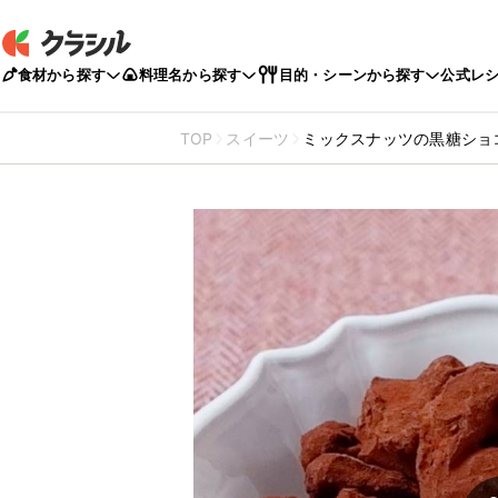
食材から探す
料理名から探す
目的・シーンから探す
公式レ
TOP
スイーツ
ミックスナッツの黒糖ショ