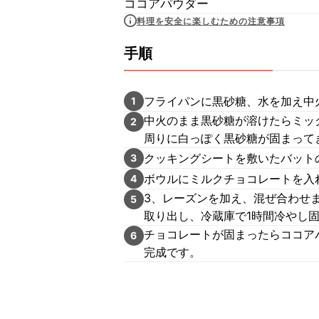
ココアパウダー
料理を安全に楽しむための注意事項
手順
フライパンに黒砂糖、水を加え中
1
中火のまま黒砂糖が溶けたらミッ
2
周りに白っぽく黒砂糖が固まって
クッキングシートを敷いたバット
3
ボウルにミルクチョコレートを入
4
3、レーズンを加え、混ぜ合わせ
5
取り出し、冷蔵庫で1時間冷やし
チョコレートが固まったらココア
6
完成です。