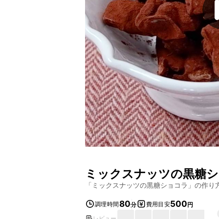
ミックスナッツの黒糖シ
「
ミックスナッツの黒糖ショコラ
」の作り
80
500
調理時間
費用目安
分
円
レビュー