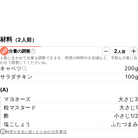
材料
（
2人前
）
2
分量の調整
人前
人数に合わせて分量を調整できます。料理の時間や火加減など、手順も分量に合
わせて調整してくださいね。
キャベツ
200g
サラダチキン
100g
(A)
マヨネーズ
大さじ3
粒マスタード
大さじ1
酢
小さじ1/2
塩こしょう
ふたつまみ
料理を安全に楽しむための注意事項