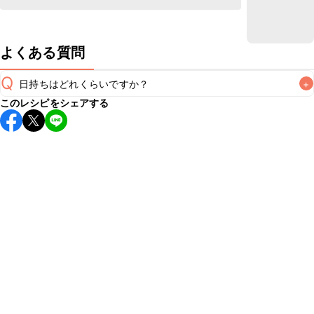
よくある質問
Q
日持ちはどれくらいですか？
+
このレシピをシェアする
保存期間は冷蔵で当日中が目安です。なるべくお早めにお召
し上がりください。

A
※日持ちは目安です。
こちら
の注意事項をご確認の上、正し