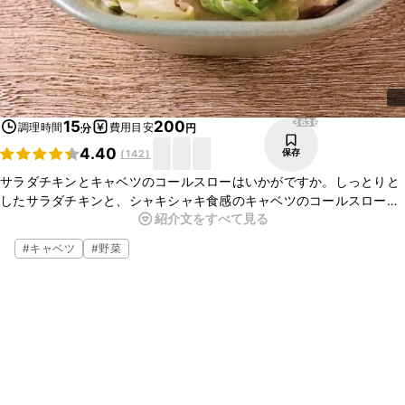
3636
15
200
調理時間
費用目安
分
円
4.40
保存
(
142
)
サラダチキンとキャベツのコールスローはいかがですか。しっとりと
したサラダチキンと、シャキシャキ食感のキャベツのコールスロー
紹介文をすべて見る
は、とってもおいしいですよ。ぜひお試しください。
#
キャベツ
#
野菜