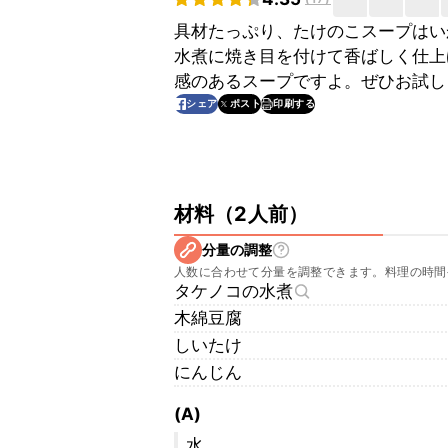
具材たっぷり、たけのこスープはい
水煮に焼き目を付けて香ばしく仕上
感のあるスープですよ。ぜひお試し
印刷する
シェア
ポスト
材料
（
2人前
）
分量の調整
人数に合わせて分量を調整できます。料理の時間
タケノコの水煮
木綿豆腐
しいたけ
にんじん
(A)
水