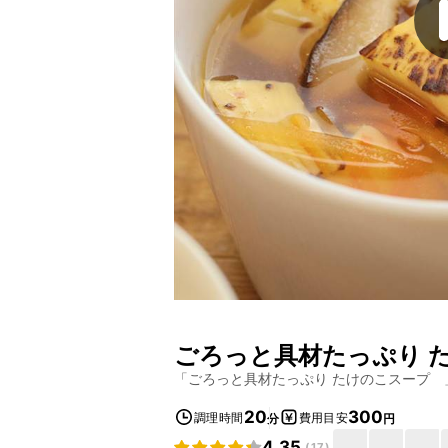
ごろっと具材たっぷり
「
ごろっと具材たっぷり たけのこスープ
20
300
調理時間
費用目安
分
円
4.35
(
17
)