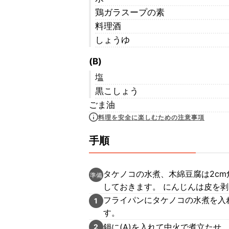
鶏ガラスープの素
料理酒
しょうゆ
(B)
塩
黒こしょう
ごま油
料理を安全に楽しむための注意事項
手順
タケノコの水煮、木綿豆腐は2c
準備
しておきます。 にんじんは皮を
フライパンにタケノコの水煮を入
1
す。
鍋に(A)を入れて中火で煮立たせ
2