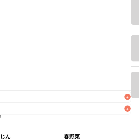
+
+
リ
なるべくお早めにお召し上がりください。

んじん
春野菜