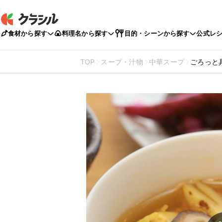
食材から探す
料理名から探す
目的・シーンから探す
公式レ
TOP
スープ・汁物
中華スープ
ごろっと