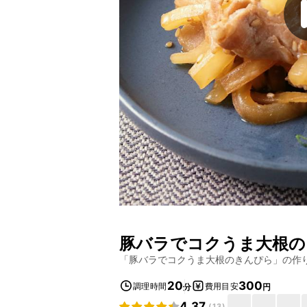
豚バラでコクうま大根の
「
豚バラでコクうま大根のきんぴら
」の作
20
300
調理時間
費用目安
分
円
4.37
(
13
)