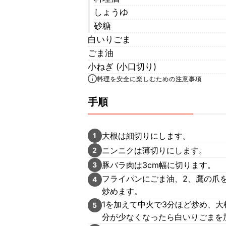
しょうゆ
砂糖
白いりごま
ごま油
小ねぎ (小口切り)
料理を安全に楽しむための注意事項
手順
大根は細切りにします。
1
ニンニクは薄切りにします。
2
豚バラ肉は3cm幅に切ります。
3
フライパンにごま油、2、鷹の爪
4
炒めます。
1を加えて中火で3分ほど炒め、大
5
分が少なくなったら白いりごまを