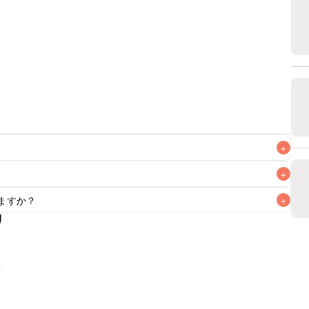
+
+
ますか？
+
なるべくお早めにお召し上がりください。

リ
もお作りいただけます。小さじ1/2を目安に加え、お好みの風
根