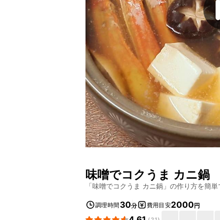
味噌でコクうま カニ鍋
「
味噌でコクうま カニ鍋
」の作り方を簡単
30
2000
調理時間
費用目安
分
円
4.61
(
21
)