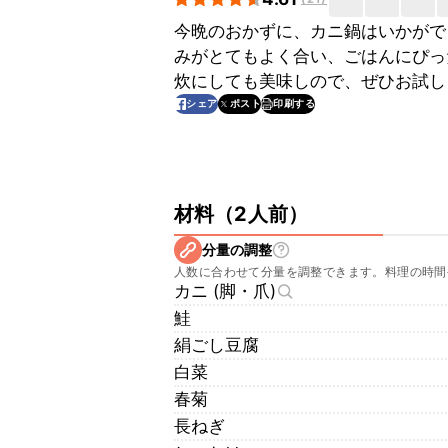
今晩のおかずに、カニ鍋はいかがで
みがとてもよく合い、ごはんにぴっ
炊にしても美味しので、ぜひお試し
印刷する
シェア
ポスト
材料
（
2人前
）
分量の調整
人数に合わせて分量を調整できます。料理の時間
カニ (脚・爪)
鮭
絹ごし豆腐
白菜
春菊
長ねぎ