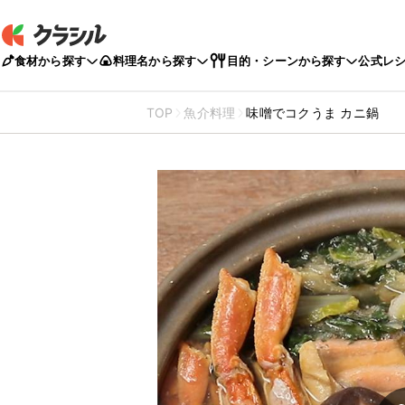
食材から探す
料理名から探す
目的・シーンから探す
公式レ
TOP
魚介料理
味噌でコクうま カニ鍋