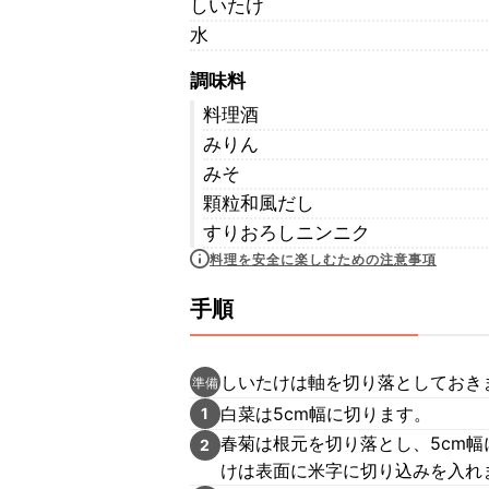
しいたけ
水
調味料
料理酒
みりん
みそ
顆粒和風だし
すりおろしニンニク
料理を安全に楽しむための注意事項
手順
しいたけは軸を切り落としておき
準備
白菜は5cm幅に切ります。
1
春菊は根元を切り落とし、5cm幅
2
けは表面に米字に切り込みを入れ