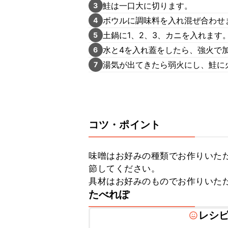
鮭は一口大に切ります。
3
ボウルに調味料を入れ混ぜ合わせ
4
土鍋に1、2、3、カニを入れます
5
水と4を入れ蓋をしたら、強火で
6
湯気が出てきたら弱火にし、鮭に
7
コツ・ポイント
味噌はお好みの種類でお作りいた
節してください。

具材はお好みのものでお作りいた
たべれぽ
レシ