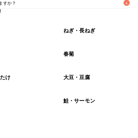
ますか？
+
なるべくお早めにお召し上がりください。

リ
もお作りいただけます。小さじ1を目安に加え、お好みの風味
菜
ねぎ・長ねぎ
菜
春菊
いたけ
大豆・豆腐
介
鮭・サーモン