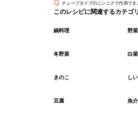
Q
チューブタイプのニンニクで代用でき
保存期間は冷蔵で翌日中が目安です。
A
このレシピに関連するカテゴ
チューブタイプのニンニクを使用して
A
※日持ちは目安です。
こちら
鍋料理
野
冬野菜
白
きのこ
し
豆腐
魚