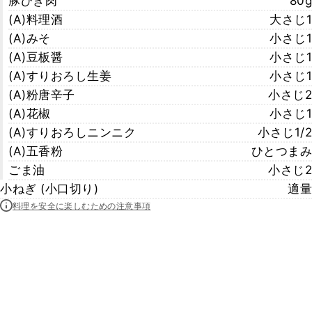
豚ひき肉
80g
(A)料理酒
大さじ1
(A)みそ
小さじ1
(A)豆板醤
小さじ1
(A)すりおろし生姜
小さじ1
(A)粉唐辛子
小さじ2
(A)花椒
小さじ1
(A)すりおろしニンニク
小さじ1/2
(A)五香粉
ひとつまみ
ごま油
小さじ2
小ねぎ (小口切り)
適量
料理を安全に楽しむための注意事項