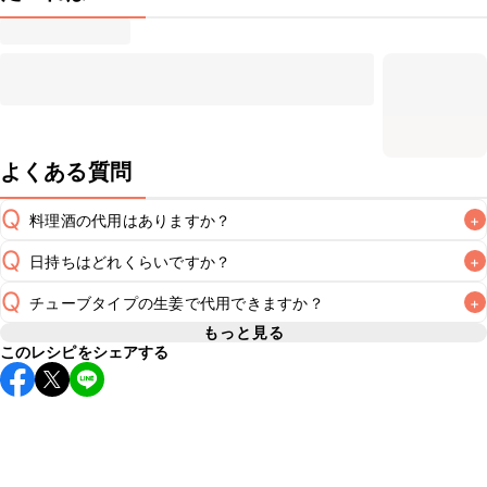
よくある質問
Q
料理酒の代用はありますか？
+
Q
日持ちはどれくらいですか？
+
A
Q
チューブタイプの生姜で代用できますか？
+
こちらのレシピは出来たてをお召し上がりいただくことをお
すすめします。

もっと見る
A
このレシピをシェアする
チューブタイプの生姜を使用してもお作りいただけます。小
A
さじ1を目安に加え、お好みの風味になるようご調節くださ
※日持ちは目安です。
こちら
の注意事項をご確認の上、正し