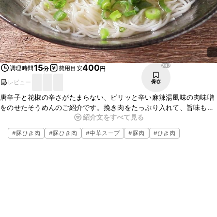
297
15
400
調理時間
費用目安
分
円
レビュー
保存
唐辛子と花椒の辛さがたまらない、ピリッと辛い麻辣湯風味の肉味噌
をのせたそうめんのご紹介です。挽き肉をたっぷり入れて、旨味も
紹介文をすべて見る
たっぷり。あっさりとしたスープに肉味噌を溶かしながらお召し上が
りください。そうめんは中華麺やうどんにしても美味しくお召し上が
#
豚ひき肉
#
豚ひき肉
#
中華スープ
#
豚肉
#
ひき肉
りいただけますよ。