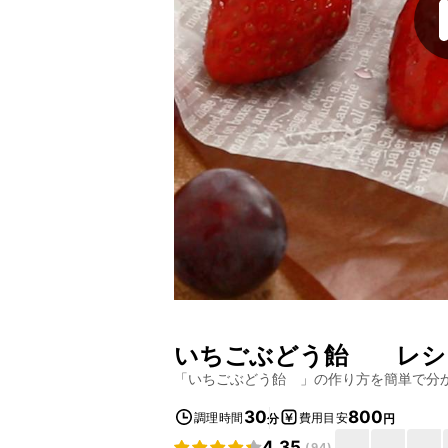
いちごぶどう飴
レシ
「
いちごぶどう飴
」の作り方を簡単で分
30
800
調理時間
費用目安
分
円
4.35
(
94
)