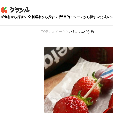
食材から探す
料理名から探す
目的・シーンから探す
公式レ
TOP
スイーツ
いちごぶどう飴