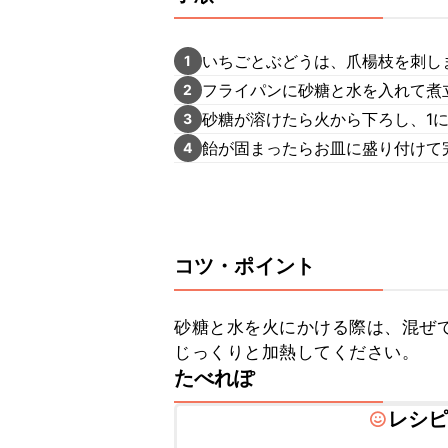
いちごとぶどうは、爪楊枝を刺し
1
フライパンに砂糖と水を入れて煮
2
砂糖が溶けたら火から下ろし、1
3
飴が固まったらお皿に盛り付けて
4
コツ・ポイント
砂糖と水を火にかける際は、混ぜ
じっくりと加熱してください。
たべれぽ
レシ