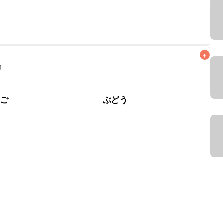
+
リ
なるべくお早めにお召し上がりください。

ちご
ぶどう