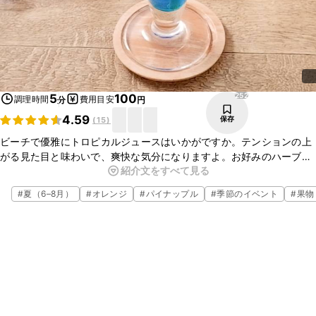
252
5
100
調理時間
費用目安
分
円
4.59
保存
(
15
)
ビーチで優雅にトロピカルジュースはいかがですか。テンションの上
がる見た目と味わいで、爽快な気分になりますよ。お好みのハーブや
紹介文をすべて見る
フルーツを足したり、アルコールをプラスしたりお好みでアレンジし
てお楽しみくださいね。
#
夏（6–8月）
#
オレンジ
#
パイナップル
#
季節のイベント
#
果物