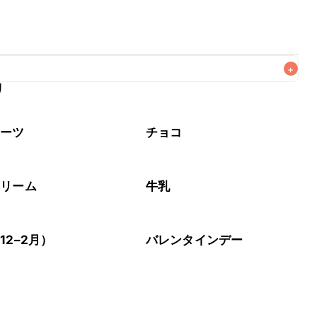
+
リ
なるべくお早めにお召し上がりください。

イーツ
チョコ
クリーム
牛乳
12–2月）
バレンタインデー