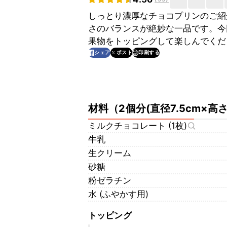
しっとり濃厚なチョコプリンのご紹
さのバランスが絶妙な一品です。今
果物をトッピングして楽しんでくだ
印刷する
シェア
ポスト
材料
（
2個分(直径7.5cm×高さ
ミルクチョコレート (1枚)
牛乳
生クリーム
砂糖
粉ゼラチン
水 (ふやかす用)
トッピング