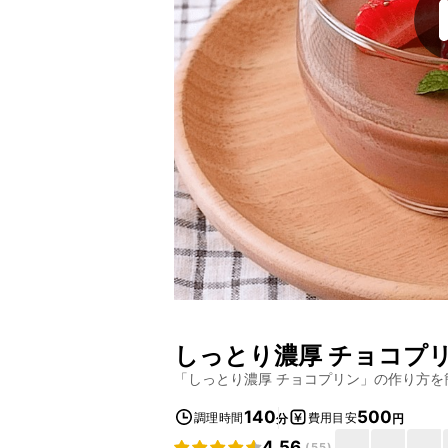
しっとり濃厚 チョコプ
「
しっとり濃厚 チョコプリン
」の作り方を
140
500
調理時間
費用目安
分
円
4.56
(
55
)