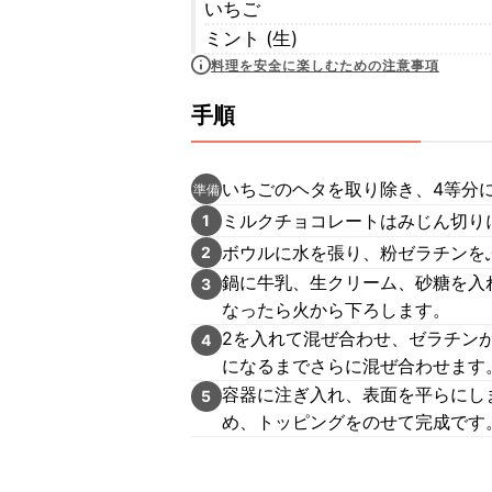
いちご
ミント (生)
料理を安全に楽しむための注意事項
手順
いちごのヘタを取り除き、4等分
準備
ミルクチョコレートはみじん切り
1
ボウルに水を張り、粉ゼラチンを
2
鍋に牛乳、生クリーム、砂糖を入
3
なったら火から下ろします。
2を入れて混ぜ合わせ、ゼラチン
4
になるまでさらに混ぜ合わせます
容器に注ぎ入れ、表面を平らにし
5
め、トッピングをのせて完成です