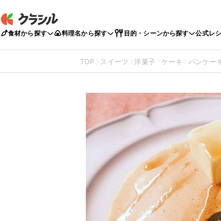
食材から探す
料理名から探す
目的・シーンから探す
公式レ
TOP
スイーツ
洋菓子
ケーキ
パンケー