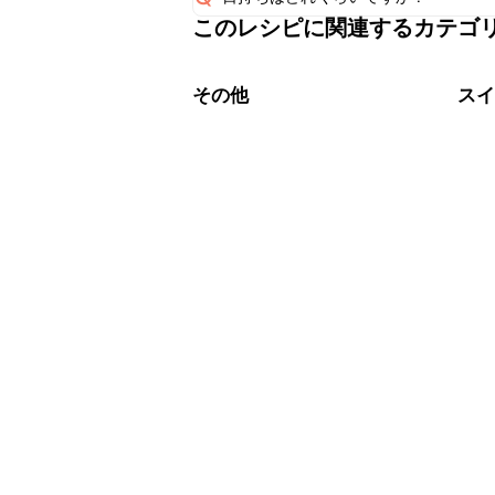
このレシピに関連するカテゴ
保存期間は冷蔵で翌日中が目安です。
A
※日持ちは目安です。
こちら
その他
ス