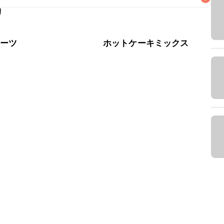
リ
なるべくお早めにお召し上がりください。

イーツ
ホットケーキミックス