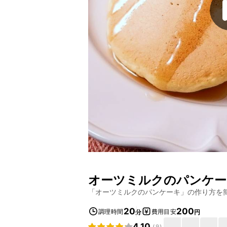
オーツミルクのパンケー
「
オーツミルクのパンケーキ
」の作り方を
20
200
調理時間
費用目安
分
円
4.10
(
9
)