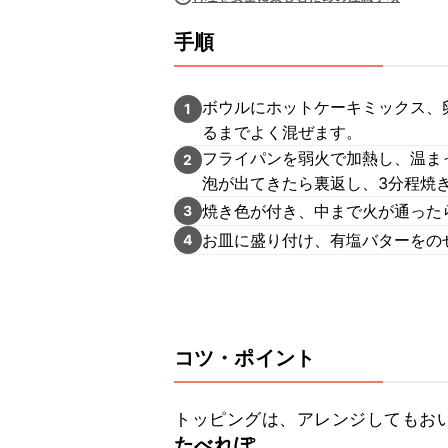
手順
ボウルにホットケーキミックス、
1
るまでよく混ぜます。
フライパンを弱火で加熱し、温まっ
2
泡が出てきたら裏返し、3分程焼
焼き色が付き、中まで火が通った
3
お皿に盛り付け、有塩バターをの
4
コツ・ポイント
トッピングは、アレンジしてもお
たべれぽ