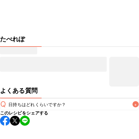
たべれぽ
よくある質問
Q
日持ちはどれくらいですか？
+
このレシピをシェアする
保存期間は冷蔵で当日中が目安です。なるべくお早めにお召
し上がりください。

A
※日持ちは目安です。
こちら
の注意事項をご確認の上、正し