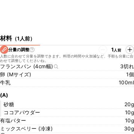
材料
（
1人前
）
1
分量の調整
人前
人数に合わせて分量を調整できます。料理の時間や火加減など、手順も分量に合
わせて調整してくださいね。
フランスパン (4cm幅)
3切れ
卵 (Mサイズ)
1個
牛乳
100ml
(A)
砂糖
20g
ココアパウダー
10g
有塩バター
10g
ミックスベリー (冷凍)
30g