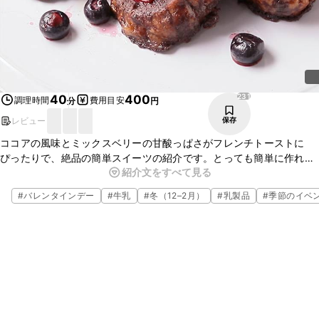
231
40
400
調理時間
費用目安
分
円
レビュー
保存
ココアの風味とミックスベリーの甘酸っぱさがフレンチトーストに
ぴったりで、絶品の簡単スイーツの紹介です。とっても簡単に作れる
紹介文をすべて見る
のでおやつやデザート、朝食などにもぴったりなす。ぜひ、作ってみ
てはいかがでしょうか。
#
バレンタインデー
#
牛乳
#
冬（12–2月）
#
乳製品
#
季節のイベ