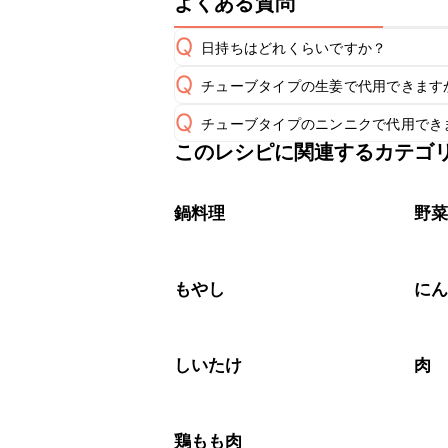
よくある質問
Q
日持ちはどれくらいですか？
Q
チューブタイプの生姜で代用できます
こちらのレシピは出来たてをお召し上
A
Q
チューブタイプのニンニクで代用でき
チューブタイプの生姜を使用してもお
A
※日持ちは目安です。
こちら
このレシピに関連するカテゴ
チューブタイプのニンニクを使用して
A
鍋料理
野
もやし
に
しいたけ
肉
鶏もも肉