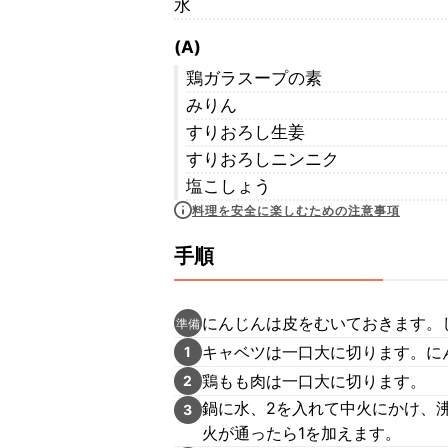
水
(A)
鶏ガラスープの素
みりん
すりおろし生姜
すりおろしニンニク
塩こしょう
料理を安全に楽しむための注意事項
手順
にんじんは皮をむいておきます。
準備
キャベツは一口大に切ります。に
1
鶏もも肉は一口大に切ります。
2
鍋に水、2を入れて中火にかけ、
3
火が通ったら1を加えます。