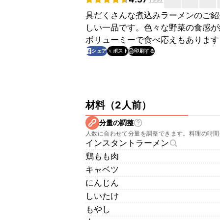
具だくさんな煮込みラーメンのご紹
しい一品です。色々な野菜の食感が
ボリューミーで食べ応えもあります
印刷する
シェア
ポスト
材料
（
2人前
）
分量の調整
人数に合わせて分量を調整できます。料理の時間
インスタントラーメン
鶏もも肉
キャベツ
にんじん
しいたけ
もやし