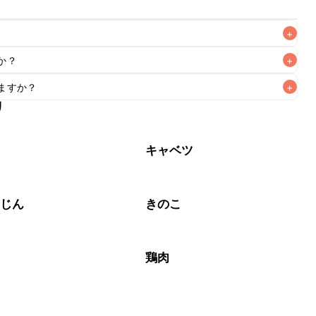
+
か？
+
がりいただくことをおすすめします。

ますか？
+
作りいただけます。小さじ2を目安に加え、お好みの風味にな
リ
もお作りいただけます。小さじ1を目安に加え、お好みの風味
菜
キャベツ
んじん
きのこ
鶏肉