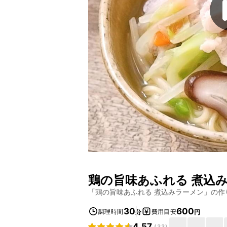
鶏の旨味あふれる 煮込
「
鶏の旨味あふれる 煮込みラーメン
」の作
30
600
調理時間
費用目安
分
円
4.57
(
33
)