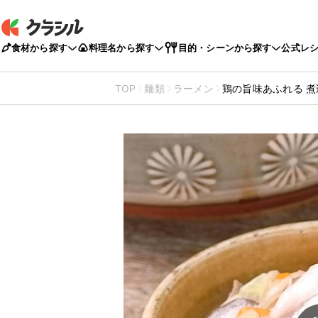
食材から探す
料理名から探す
目的・シーンから探す
公式レ
TOP
麺類
ラーメン
鶏の旨味あふれる 