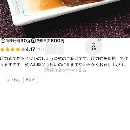
897
30
600
調理時間
費用目安
分
円
4.17
保存
(
35
)
圧力鍋で作るイワシのしょうゆ煮のご紹介です。圧力鍋を使用して作
りますので、煮込み時間も短いのに骨までやわらかくお召し上がりい
紹介文をすべて見る
ただくことができますよ。生姜の風味もよく効いています。簡単にお
作りいただけますのでぜひお試しください。
#
いわし
#
魚介