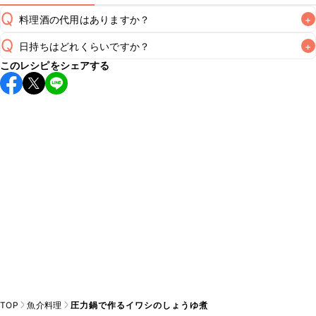
Q
料理酒の代用はありますか？
+
Q
日持ちはどれくらいですか？
+
A
このレシピをシェアする
保存期間は冷蔵で翌日中が目安です。なるべくお早めにお召
し上がりください。

A
※日持ちは目安です。
こちら
の注意事項をご確認の上、正し
TOP
魚介料理
圧力鍋で作るイワシのしょうゆ煮